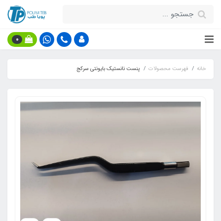
0
خانه
فهرست محصولات
پنست نانستیک بایونتی سرکج