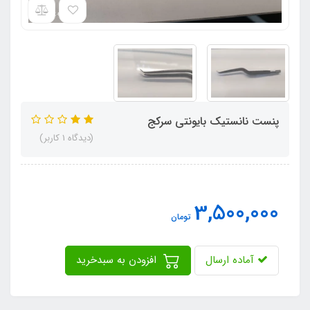
پنست نانستیک بایونتی سرکج
(دیدگاه 1 کاربر)
3,500,000
تومان
آماده ارسال
افزودن به سبدخرید