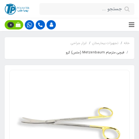
0
خانه
تجهیزات بیمارستان
ابزار جراحی
قیچی متزمبام Metzenbaum (متس) کرو