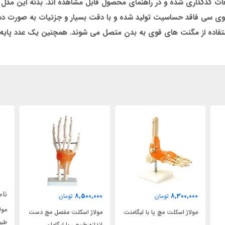
طعات کدگذاری شده­ و در راهنمای محصول قابل مشاهده ­اند. بدنه این مدل
پی وی سی فاقد حساسیت تولید شده و با دقت بسیار و جزئیات به صورت د
ا استفاده از مگنت ­های قوی به بدن متصل می ­شوند. همچنین یک عدد پا
نام
8,500,000
8,300,000
تومان
تومان
مول
مولاژ اسکلت مچ پا با لیگامنت
مولاژ اسکلت مفصل مچ دست
طبی
اندازه طبیعی با لیگامان