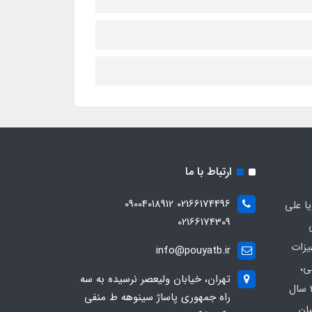
ارتباط با ما
02166174496 09004018912
ا علی
02166174309
یزات
info@pouyatb.ir
ی،
تهران، خیابان ولیعصر نرسیده به سه
بیمارستانی و کلینیکی با بیش از 20 سال
راه جمهوری پاساژ سینوهه ط منفی
بان