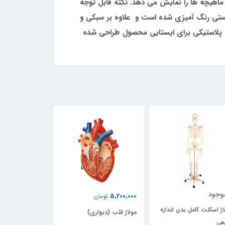
 ماهیچه ها را نمایش می دهد. نکته قابل توجه
ستی رنگ­ آمیزی شده است و علاوه بر سبکی و
یه پلاستیکی برای ایستایی محصول طراحی شده
وجود
5,800,000
5,200,000
تومان
تومان
اژ اسکلت کامل بدن اندازه
مولاژ قلب (دیواری)
مولاژ آموزشی م
عی
انسان