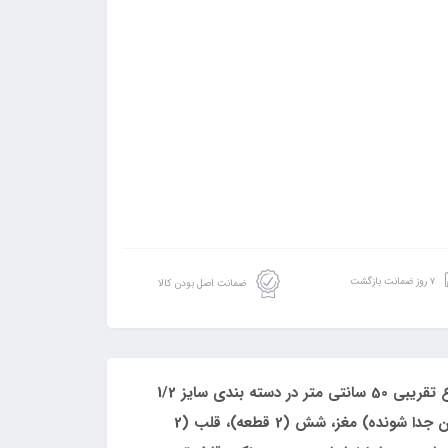
۷ روز ضمانت بازگشت
ضمانت اصل بودن کالا
مولاژ نیم ­تنه بدن انسان وسیله ­ای برای آموزش آناتومی بدن انسان است که در ابعاد مختلف تولید می ­شود. این مدل با ارتفاع تقریبی 50 سانتی ‌متر در دسته ­بندی سایز 1/2
اندازه طبیعی قرار می­ گیرد و از 11 قطعه تشکیل شده است. قطعات شامل نیم ­تنه، سر (نیمی از سر متصل به بدنه و نیمی از آن جدا شونده) مغز، شش (2 قطعه)، قلب (2