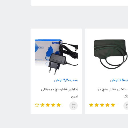
11,200,000
2,200,000
650,
تومان
تومان
تومان
 داخلی فشار سنج دو
آداپتور فشارسنج دیجیتالی
دستگاه فشارسنج
نگ
امرن
PRO-36