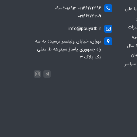
02166174496 09004018912
ا علی
02166174309
یزات
info@pouyatb.ir
ی،
تهران، خیابان ولیعصر نرسیده به سه
بیمارستانی و کلینیکی با بیش از 20 سال
راه جمهوری پاساژ سینوهه ط منفی
بان
یک پلاک 3
سراسر