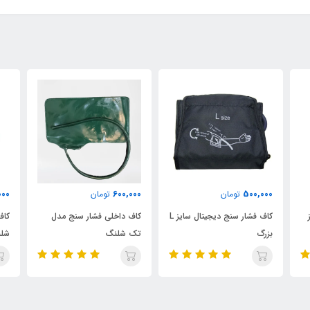
000
600,000
500,000
تومان
تومان
کاف فشار سنج دیجیتال سایز L
کاف داخلی فشار سنج مدل
کاف
بزرگ
تک شلنگ
شل