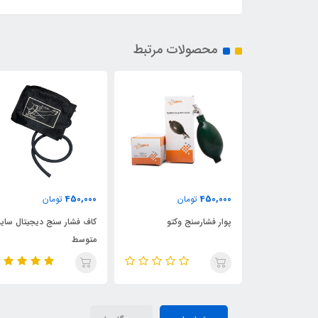
محصولات مرتبط
450,000
450,000
ن
تومان
تومان
وکتو
پوار فشارسنج وکتو
کاف فشار سنج دیجیتال سایز
متوسط