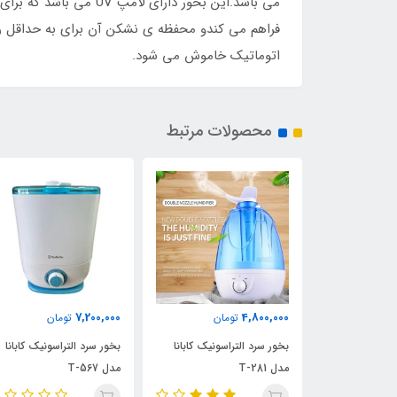
فراهم می کندو محفظه ی نشکن آن برای به حداقل رس
اتوماتیک خاموش می شود.
محصولات مرتبط
7,200,000
4,800,000
ان
تومان
تومان
اولتراسونیک
بخور سرد التراسونیک کابانا
بخور سرد التراسونیک کابانا
مدل T-281
مدل T-567