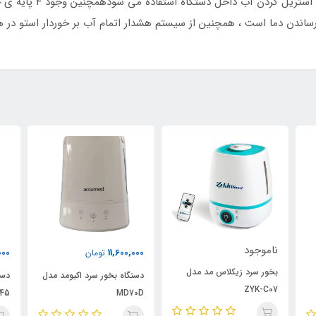
می باشد.این بخور دارای 
اندن دما است ، همچنین از سیستم هشدار اتمام آب بر خوردار استو در ه
ناموجود
000
11,600,000
تومان
بخور سرد زیکلاس مد مدل
دستگاه بخور سرد اکیومد مدل
دست
ZYK-C07
45
MD70D