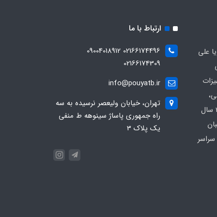
ارتباط با ما
02166174496 09004018912
ا علی
02166174309
یزات
info@pouyatb.ir
ی،
تهران، خیابان ولیعصر نرسیده به سه
بیمارستانی و کلینیکی با بیش از 20 سال
راه جمهوری پاساژ سینوهه ط منفی
بان
یک پلاک 3
سراسر