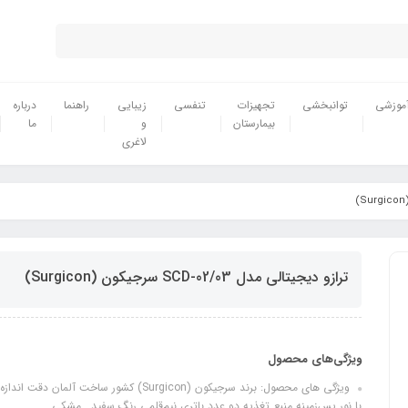
موزشی
توانبخشی
تجهیزات
تنفسی
زیبایی
راهنما
درباره
بیمارستان
و
ما
لاغری
ترازو دیجیتالی مدل SCD-02/03 سرجیکون (Surgicon)
ویژگی‌های محصول
با نور پس‌زمینه منبع تغذیه دو عدد باتری نیم‌قلمی رنگ سفید , مشکی