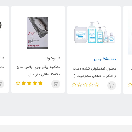
ناموجود
نام
250,000
تومان
تشکچه برقی جوی پلاس سایز
ماس
محلول ضدعفونی کننده دست
60×30 سانتی متر مدل
و اسکراب جراحی درموسپت (
HP312Plus
حجم 100 سی سی)