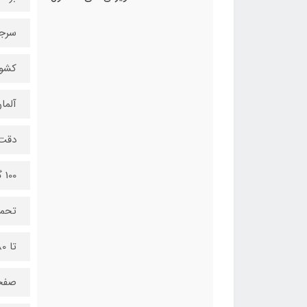
سرجیکون
کشو
آلما
دقت 
100 گرم
تحم
تا 180 کیلوگرم
صفح