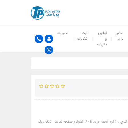
تماس
قوانین
ثبت
تعمیرات
با ما
و
شکایات
مقررات
ویژگی های محصول: برند سرجیکون (Surgicon) کشور ساخت آلمان دقت اندازه گیری 100 گرم تحمل وزن تا 180 کیلوگرم صفحه نمایش LCD بزرگ