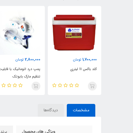
2,800,000
1,700,000
تومان
تومان
 واترجت
کلد باکس 11 لیتری
پمپ درد اتوماتیک با قابلیت
CH-0
تنظیم مارک بایوتک
مشخصات
دیدگاه‌ها
ویژگی های محصول
برند