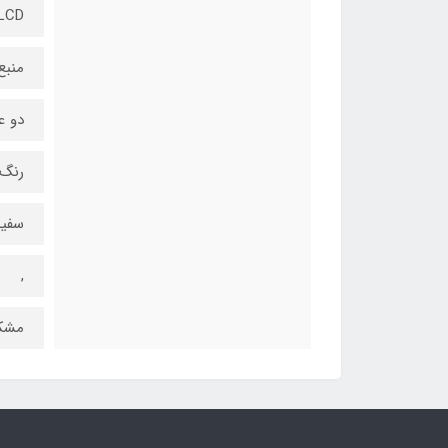
LCD بزرگ با نور پس‌زم
منبع
دو ع
رنگ
سفید
,
مشک