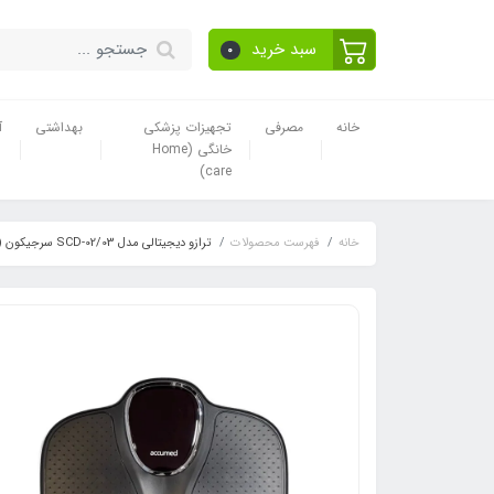
سبد خرید
0
خانه
مصرفی
تجهیزات پزشکی
بهداشتی
آ
خانگی (Home
care)
خانه
فهرست محصولات
ترازو دیجیتالی مدل SCD-02/03 سرجیکون (Surgicon)