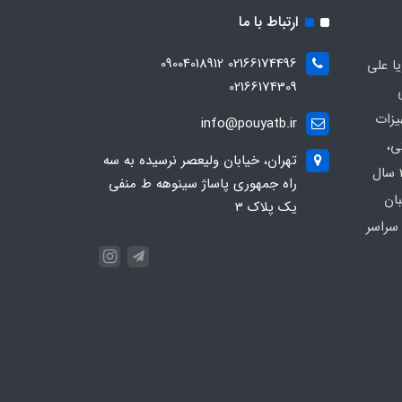
ارتباط با ما
02166174496 09004018912
ا علی
02166174309
یزات
info@pouyatb.ir
ی،
تهران، خیابان ولیعصر نرسیده به سه
بیمارستانی و کلینیکی با بیش از 20 سال
راه جمهوری پاساژ سینوهه ط منفی
بان
یک پلاک 3
سراسر