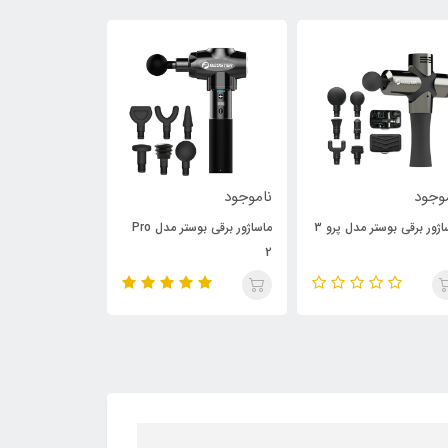
وجود
ناموجود
13,000,000
تومان
اژور برقی بوستر مدل پرو 3
ماساژور برقی بوستر مدل Pro
دستگاه گوش سور
2
استودکس