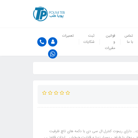
تماس
قوانین
ثبت
تعمیرات
با ما
و
شکایات
مقررات
. دارای ریموت کنترل:ال سی دی با دکمه های تاچ ظرفیت
روجی بخار با طراحی بسیار زیبا و قابلیت چرخش... اردات قانونی ،