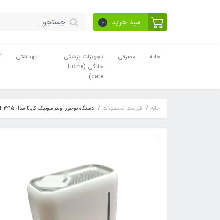
سبد خرید
0
خانه
مصرفی
تجهیزات پزشکی
بهداشتی
آ
خانگی (Home
care)
خانه
فهرست محصولات
دستگاه بوخور اولتراسونیک کابانا مدل T-2215