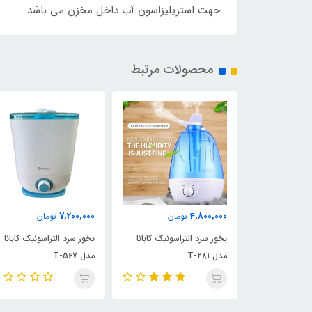
جهت استریلیزاسون آب داخل مخزن می باشد.
محصولات مرتبط
7,200,000
4,800,000
ان
تومان
تومان
اولتراسونیک
بخور سرد التراسونیک کابانا
بخور سرد التراسونیک کابانا
مدل T-281
مدل T-567