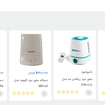
ناموجود
000
11,600,000
تومان
بخور سرد زیکلاس مد مدل
دستگاه بخور سرد اکیومد مدل
دست
ZYK-C07
45
MD70D