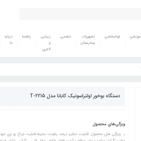
موزشی
توانبخشی
تجهیزات
تنفسی
زیبایی
راهنما
درباره
بیمارستان
و
ما
لاغری
دستگاه بوخور اولتراسونیک کابانا مدل T-2215
ویژگی‌های محصول
ویژگی های محصول: قابلیت تنظیم درصد رطوبت محیط:قابلیت چراغ یو وی جهت..
مخزن:4 لیتر مناسب برای مرطوب کردن هوای خانه ، محل کار ، …:کارک... دارای خ