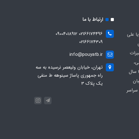
ارتباط با ما
02166174496 09004018912
ا علی
02166174309
یزات
info@pouyatb.ir
ی،
تهران، خیابان ولیعصر نرسیده به سه
بیمارستانی و کلینیکی با بیش از 20 سال
راه جمهوری پاساژ سینوهه ط منفی
بان
یک پلاک 3
سراسر