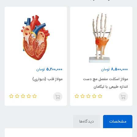
5,200,000
8,500,000
تومان
تومان
مولاژ اسکلت مفصل مچ دست
مولاژ قلب (دیواری)
اندازه طبیعی با لیگامان
مشخصات
دیدگاه‌ها