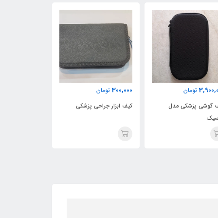
1,200,000
300,000
3,900,
تومان
تومان
تومان
 گوشی پزشکی مدل
کیف ابزار جراحی پزشکی
کیف تجهیزات پز
سیک
چهار سایز