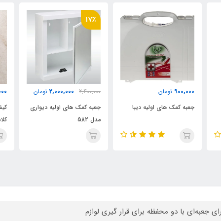
17٪
000
2,000,000
900,000
تومان
2,400,000
تومان
جعبه کمک های اولیه دیبا
جعبه کمک های اولیه دیواری
کیف
مدل 582
کلا
رای جعبه‌ای با دو محفظه برای قرار گیری لوازم