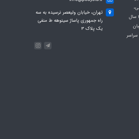
ی،
تهران، خیابان ولیعصر نرسیده به سه
بیمارستانی و کلینیکی با بیش از 20 سال
راه جمهوری پاساژ سینوهه ط منفی
بان
یک پلاک 3
سراسر