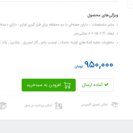
ویژگی‌های محصول
سایر مشخصات: - دارای جعبه‌ای با دو محفظه برای قرار گیری لوازم - دارای دسته
ابعاد: 21 × 15 × 8 سانتی‌متر
محتویات جعبه کمک‌های اولیه: ماسک , چسب زخم , گاز استریل , بتادین , باند ک
950,000
تومان
آماده ارسال
افزودن به سبدخرید
امکان تحویل اکسپرس
امکان پرداخت در محل