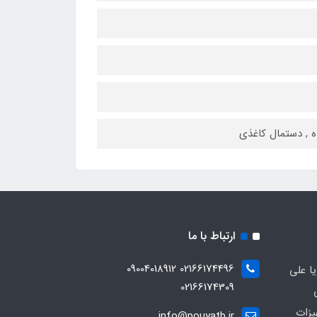
ه , دستمال کاغذی
ارتباط با ما
02166174496 09004018912
ا علی
02166174309
یزات
info@pouyatb.ir