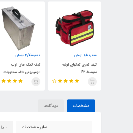
6,700,000
1,100,000
ن
تومان
تومان
کوچک
کیف کمری کمکهای اولیه
كيف كمك هاي اوليه
متوسط F2
الومینیومی فاقد محتویات
مشخصات
دیدگاه‌ها
سایر مشخصات
- دا