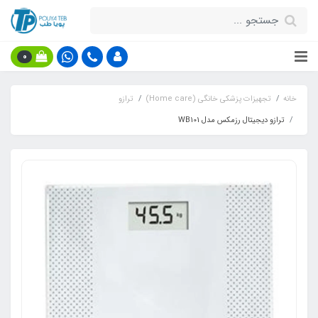
0
خانه
تجهیزات پزشکی خانگی (Home care)
ترازو
ترازو دیجیتال رزمکس مدل WB101