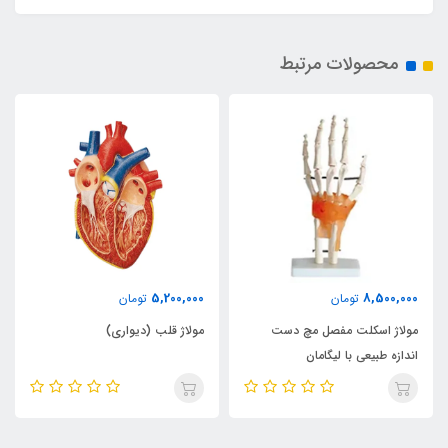
محصولات مرتبط
5,200,000
8,500,000
تومان
تومان
مولاژ اسکلت مفصل مچ دست
مولاژ قلب (دیواری)
اندازه طبیعی با لیگامان