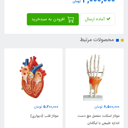
4,000,000
تومان
آماده ارسال
افزودن به سبدخرید
محصولات مرتبط
5,200,000
8,500,000
تومان
تومان
مولاژ اسکلت مفصل مچ دست
مولاژ قلب (دیواری)
اندازه طبیعی با لیگامان