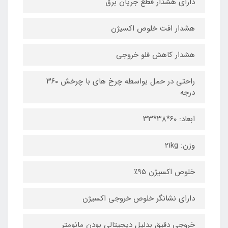
دارای هشدار قطع جریان برق
هشدار افت خلوص اکسیژن
هشدار کاهش فلو خروجی
راحتی در حمل بواسطه چرخ های با چرخش ۳۶۰
درجه
ابعاد: ۶۰*۳۸*۳۳
وزن: 21kg
خلوص اکسیژن ۹۵٪
دارای نشانگر خلوص خروجی اکسیژن
خروجی دقیق بدلیل دیجیتالی بودن مانومتر