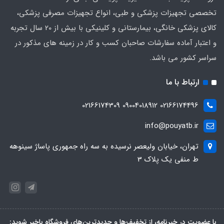
تخصصی تجهیزات پزشکی و طبی، انواع تجهیزات مصرفی پزشکی،
کالای پزشکی خانگی، بیمارستانی و کلینیکی با بیش از 20 سال تجربه
و اعتبار آماده سفارشات صاحبان کسب و کار در زمینه های مذکور در
سراسر کشور می باشد.
ارتباط با ما
02166174496 09004018912 02166174309
info@pouyatb.ir
تهران، خیابان ولیعصر نرسیده به سه راه جمهوری پاساژ سینوهه
ط منفی یک پلاک 3
با عضویت در خبرنامه، از تخفیف‌ها و جدیدترین‌های فروشگاه باخبر شوید: