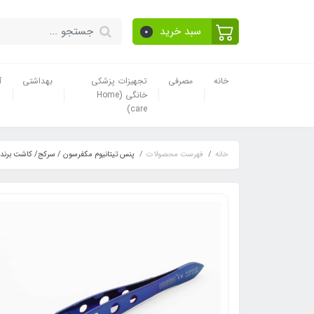
سبد خرید
0
خانه
مصرفی
تجهیزات پزشکی
بهداشتی
آ
خانگی (Home
care)
خانه
فهرست محصولات
پنس تیتانیوم مکفرسون / سرکج/ کاشت برن