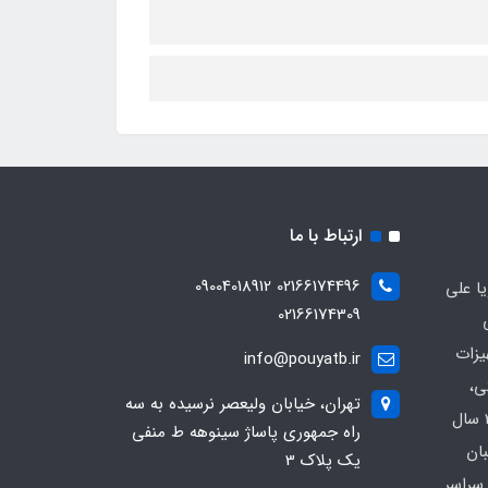
ارتباط با ما
02166174496 09004018912
ا علی
02166174309
یزات
info@pouyatb.ir
ی،
تهران، خیابان ولیعصر نرسیده به سه
بیمارستانی و کلینیکی با بیش از 20 سال
راه جمهوری پاساژ سینوهه ط منفی
بان
یک پلاک 3
سراسر