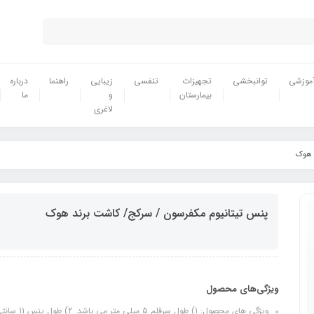
موزشی
توانبخشی
تجهیزات
تنفسی
زیبایی
راهنما
درباره
بیمارستان
و
ما
لاغری
د هوک
پنس تیتانیوم مکفرسون / سرکج/ کاشت برند هوک
ویژگی‌های محصول