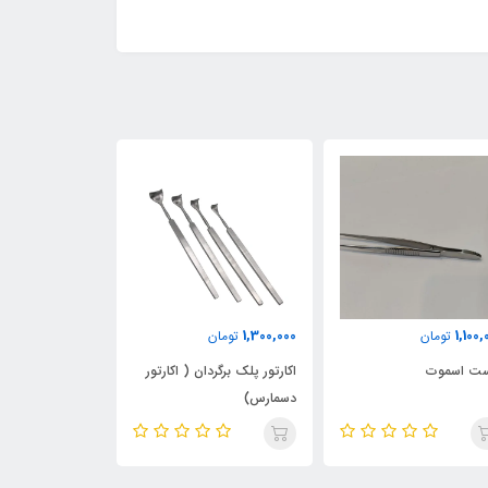
1,400,000
1,300,000
1,100,
تومان
تومان
تومان
ست اسموت
اکارتور پلک برگردان ( اکارتور
پنس چشمی بی 
دسمارس)