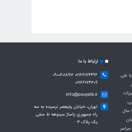
ارتباط با ما
02166174496 09004018912
ا علی
02166174309
یزات
info@pouyatb.ir
ی،
تهران، خیابان ولیعصر نرسیده به سه
بیمارستانی و کلینیکی با بیش از 20 سال
راه جمهوری پاساژ سینوهه ط منفی
بان
یک پلاک 3
سراسر