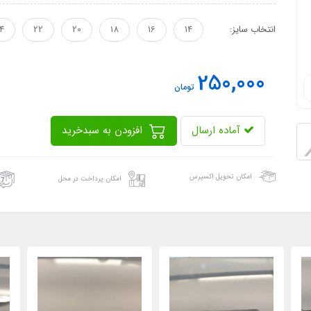
انتخاب سایز:
14
16
18
20
22
4
250,000
تومان
آماده ارسال
افزودن به سبدخرید
امکان تحویل اکسپرس
امکان پرداخت در محل