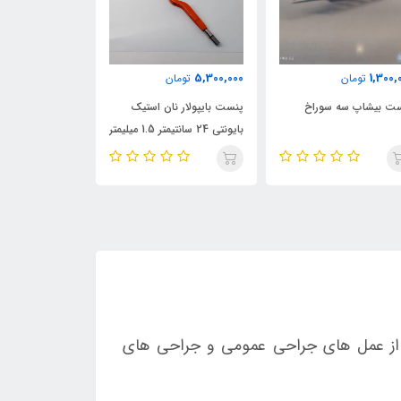
16,000,000
5,300,000
1,300,
تومان
تومان
تومان
ت بیشاپ سه سوراخ
پنست بایپولار نان استیک
پنست بایپولار ن
بایونتی 24 سانتیمتر 1.5 میلیمتر
بایونتی zeller آلمان
م از عمل های جراحی عمومی و جراحی های