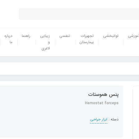
موزشی
توانبخشی
تجهیزات
تنفسی
زیبایی
راهنما
درباره
بیمارستان
و
ما
لاغری
پنس هموستات
Hemostat forceps
دسته :
ابزار جراحی