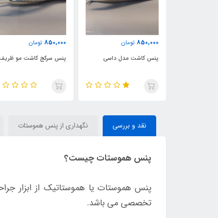
850,000
850,000
مان
تومان
تومان
 بایونتی سرکج
پنس کاشت مدل داسی
پنس سرکج کاشت مو ظریف
نقد و بررسی
نگهداری از پنس هموستات
پنس هموستات چیست؟
پنس هموستات یا هموستاتیک از ابزار جرا
تخصصی می باشد.