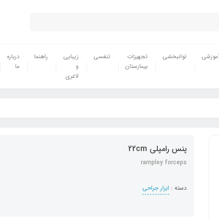
موزشی
توانبخشی
تجهیزات
تنفسی
زیبایی
راهنما
درباره
بیمارستان
و
ما
لاغری
پنس رامپلی 22cm
rampley forceps
دسته :
ابزار جراحی