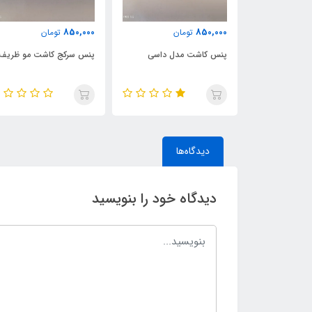
850,000
850,000
مان
تومان
تومان
 بایونتی سرکج
پنس کاشت مدل داسی
پنس سرکج کاشت مو ظریف
دیدگاه‌ها
دیدگاه خود را بنویسید