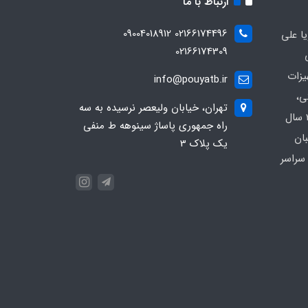
ارتباط با ما
02166174496 09004018912
ا علی
02166174309
یزات
info@pouyatb.ir
ی،
تهران، خیابان ولیعصر نرسیده به سه
بیمارستانی و کلینیکی با بیش از 20 سال
راه جمهوری پاساژ سینوهه ط منفی
بان
یک پلاک 3
سراسر