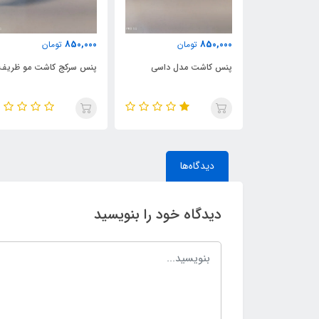
850,000
850,000
مان
تومان
تومان
 بایونتی سرکج
پنس کاشت مدل داسی
پنس سرکج کاشت مو ظریف
دیدگاه‌ها
دیدگاه خود را بنویسید