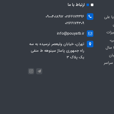
ارتباط با ما
02166174496 09004018912
ا علی
02166174309
یزات
info@pouyatb.ir
ی،
تهران، خیابان ولیعصر نرسیده به سه
بیمارستانی و کلینیکی با بیش از 20 سال
راه جمهوری پاساژ سینوهه ط منفی
بان
یک پلاک 3
سراسر