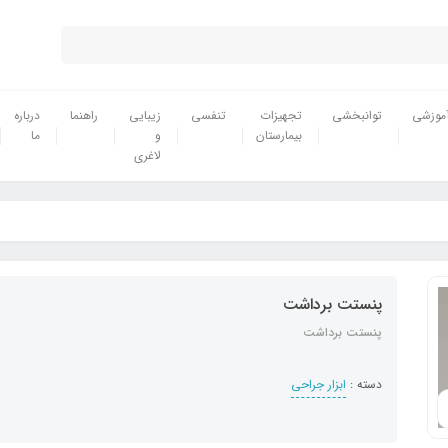
موزشی
توانبخشی
تجهیزات
تنفسی
زیبایی
راهنما
درباره
بیمارستان
و
ما
لاغری
پنستت برداشت
پنستت برداشت
دسته :
ابزار جراحی