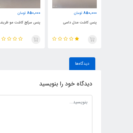
850,000
850,000
مان
تومان
تومان
 بایونتی سرکج
پنس کاشت مدل داسی
پنس سرکج کاشت مو ظریف
دیدگاه‌ها
دیدگاه خود را بنویسید