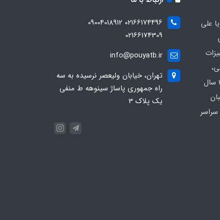
02166174496 09004018912
ا علی
02166174309
یزات
info@pouyatb.ir
ی،
تهران، خیابان ولیعصر نرسیده به سه
بیمارستانی و کلینیکی با بیش از 20 سال
راه جمهوری پاساژ سینوهه ط منفی
بان
یک پلاک 3
سراسر