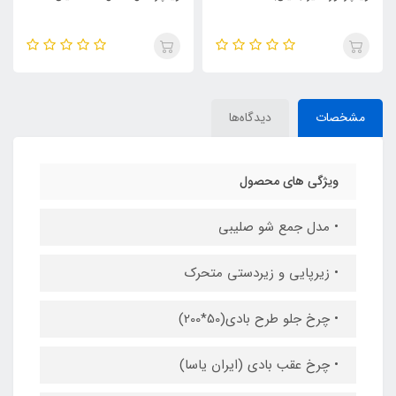
مشخصات
دیدگاه‌ها
ویژگی های محصول
• مدل جمع شو صلیبی
• زیرپایی و زیردستی متحرک
• چرخ جلو طرح بادی(50*200)
• چرخ عقب بادی (ایران یاسا)