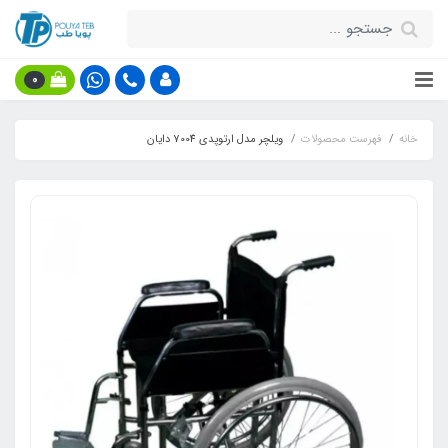
0
خانه
فهرست محصولات
ویلچر مدل ارتوپدی 7004 دایان