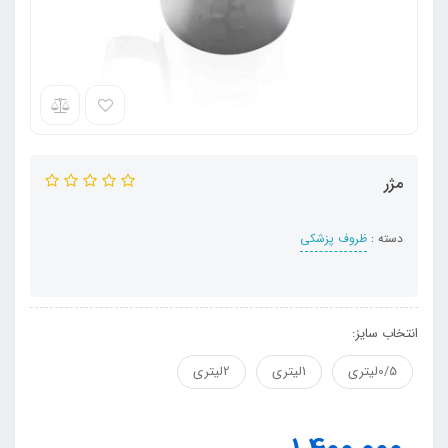
مژر
دسته :
ظروف پزشکی
انتخاب سایز:
0/5لیتری
1لیتری
2لیتری