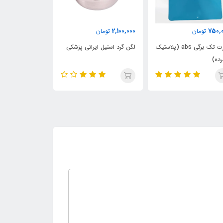
1,800,000
2,100,000
750,
تومان
تومان
تومان
چارت تک برگی abs (پلاستیک
لگن گرد استیل ایرانی پزشکی
لگن ارتوپدی است
ده)