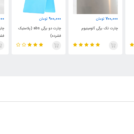
000
900,000
700,000
تومان
تومان
چارت تک برگی آلومینیوم
چارت دو برگی abs (پلاستیک
فشرده)
فشر