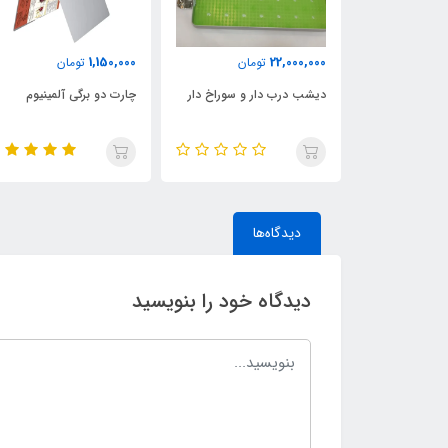
1,150,000
22,000,000
ان
تومان
تومان
 لیتری تایلندی
دیشب درب دار و سوراخ دار
چارت دو برگی آلمینیوم
دیدگاه‌ها
دیدگاه خود را بنویسید