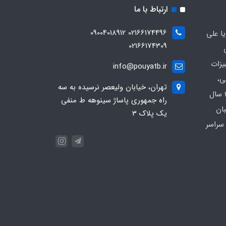
ارتباط با ما
02166174496 09004018912
ا علی
02166174309
یزات
info@pouyatb.ir
ی،
تهران، خیابان ولیعصر نرسیده به سه
بیمارستانی و کلینیکی با بیش از 20 سال
راه جمهوری پاساژ سینوهه ط منفی
بان
یک پلاک 3
سراسر