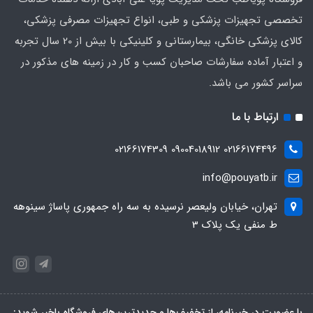
تخصصی تجهیزات پزشکی و طبی، انواع تجهیزات مصرفی پزشکی،
کالای پزشکی خانگی، بیمارستانی و کلینیکی با بیش از 20 سال تجربه
و اعتبار آماده سفارشات صاحبان کسب و کار در زمینه های مذکور در
سراسر کشور می باشد.
ارتباط با ما
02166174496 09004018912 02166174309
info@pouyatb.ir
تهران، خیابان ولیعصر نرسیده به سه راه جمهوری پاساژ سینوهه
ط منفی یک پلاک 3
با عضویت در خبرنامه، از تخفیف‌ها و جدیدترین‌های فروشگاه باخبر شوید: