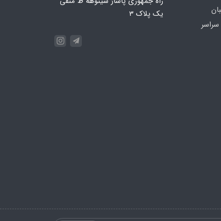
راه جمهوری پاساژ سینوهه ط منفی
بان
یک پلاک 3
سراسر