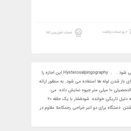
۷ روز ضمانت بازگشت
ضمانت اصل بودن کالا
این ابزار کیفی اثبات شده از در تشخیص باروری و در هیستروسالپنگوگرافی بر اساس طراحي پروفسور دکتر Schultze استفاده می شود . . Hysterosalpingography این اجازه را
باز شدن لوله ها استفاده می شود. به منظور ارائه
یک تصویر کنتراست اشعه ایکس از گردن رحم، حفره رحم و لومن لوله.منومتر کیفیت با محدوده 0 تا 200 میلی متر Hg در فارغ التحصیلی 10 میلی متر جیوه نمایش داده می
شودخوب مکانیکی با کیفیت عالی با قطعات فلز کروماین ابزار همچنین می تواند به لطف ماده تاریک مورد استفاده در مقیاس به دلیل تاریکی خوانده شودفشار با یک حلقه 20
وچک، متوسط و بزرگنگه داشتن دستگاه برای دو انبر جراحی رحمکاملا مقاوم در