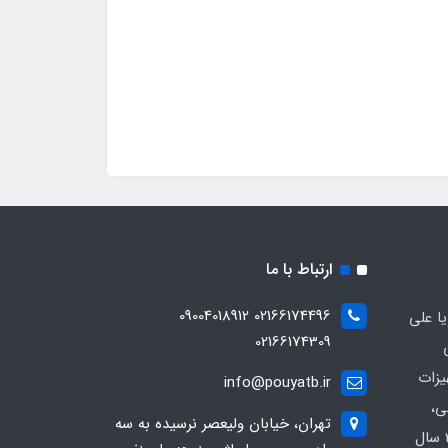
ارتباط با ما
02166174496 09004018912
ا علی
02166174309
یزات
info@pouyatb.ir
ی،
تهران، خیابان ولیعصر نرسیده به سه
بیمارستانی و کلینیکی با بیش از 20 سال