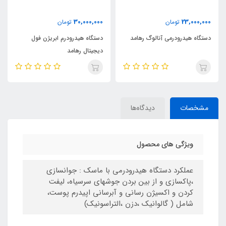
30,000,000
23,000,000
تومان
تومان
دستگاه هیدرودرمی آنالوگ رهامد
دستگاه هیدرودرم ابریژن فول
دیجیتال رهامد
مشخصات
دیدگاه‌ها
ویژگی های محصول
عملکرد دستگاه هیدرودرمی با ماسک : جوانسازی
،پاکسازی و از بين بردن جوشهای سرسياه، ليفت
کردن و اکسيژن رسانی و آبرسانی اپيدرم پوست،
شامل ( گالوانيک ،دزن ،التراسونيک)