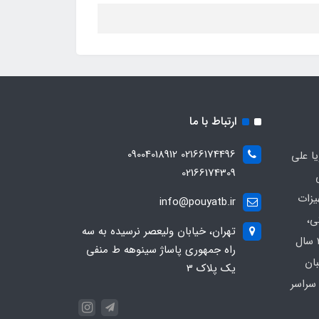
ارتباط با ما
02166174496 09004018912
ا علی
02166174309
یزات
info@pouyatb.ir
ی،
تهران، خیابان ولیعصر نرسیده به سه
بیمارستانی و کلینیکی با بیش از 20 سال
راه جمهوری پاساژ سینوهه ط منفی
بان
یک پلاک 3
سراسر