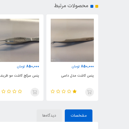
محصولات مرتبط
850,000
850,000
مان
تومان
تومان
 بایونتی سرکج
پنس کاشت مدل داسی
پنس سرکج کاشت مو ظریف
مشخصات
دیدگاه‌ها