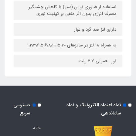
استفاده از فناوری نوین (سبز) با کاهش چشمگیر
مصرف انرژی بدون اثر منفی بر کیفیت نوری
دارای لنز ضد گرد و غبار
به همراه 18 لنز در سایزهای 1،2،3،4،5،6،8،10،15،20
نور معمولی 2.7 ولت
نماد اعتماد الکترونیک و نماد
دسترسی
ساماندهی
سریع
خانه