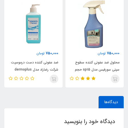
750,000
750,000
تومان
تومان
محلول ضد عفونی کننده سطوح
ضد عفونی کننده دست درموسپت
سپتی سورفیس مدل sp15 حجم
شرکت رضاراد مدل dermoplus
500 میلی لیتر
حجم 500میلی متر
دیدگاه‌ها
دیدگاه خود را بنویسید